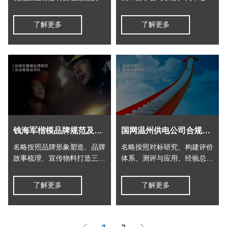
击，企业的经营和市场竞争的
大力开展了丽水公司的电力营
压力也将不断加剧。 2019年
商环境服务中心的建设，重塑
了解更多
了解更多
国网宁波供电公司携手名略，
丽水莲都营业厅，构建构建了
创新电力零售业态，构建
内外贯穿的丽水营商服务体
O2O(Online To Offline)商业
系。
模式，策划服务品牌“电宝”，
突破传统供电业务，拓展盈利
增长极 。
钱海军楷模品牌规范及运营建设项目
国网温州供电公司合规指数开发应用
名略按照品牌形象塑造、品牌
名略按照对标研究、构建评价
故事梳理、宣传物料打造三步
体系、测评与应用、经验总结
走的实施路径进行钱海军楷模
四步走的方式进行合规指数开
品牌规范及运营建设。
发和应用。
了解更多
了解更多