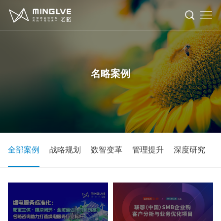
洞
察
数
名略案例
字
战
化
略
研
转
与
究
行
全部案例
战略规划
数智变革
管理提升
深度研究
型
管
业
案
理
例
人
才
关