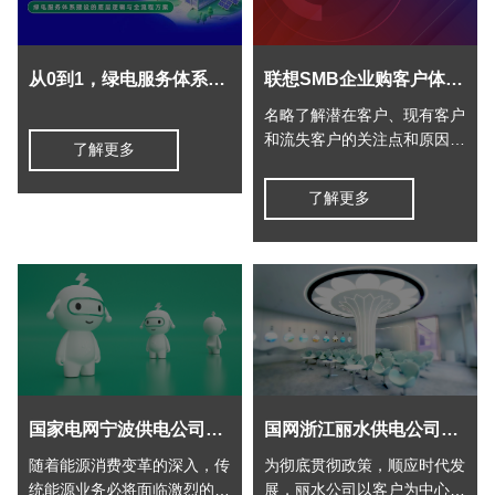
发
于
展
名
从0到1，绿电服务体系到底该怎么建？
联想SMB企业购客户体验优化项目
略
名略了解潜在客户、现有客户
和流失客户的关注点和原因，
了解更多
结合客户洞察和竞争扫描的结
论分析，提出未来联想企业购
了解更多
一个定位、两个突破、三大课
题的发展建议。
国家电网宁波供电公司“电宝”新零售品牌策划项目
国网浙江丽水供电公司营商服务中心建设项目
随着能源消费变革的深入，传
为彻底贯彻政策，顺应时代发
统能源业务必将面临激烈的冲
展，丽水公司以客户为中心，